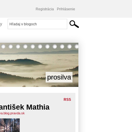
Registrácia
Prihlásenie
y
prosilva
RSS
antišek Mathia
lva.blog.pravda.sk