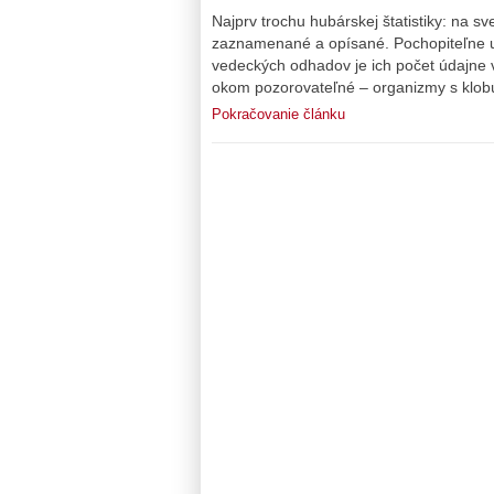
Najprv trochu hubárskej štatistiky: na s
zaznamenané a opísané. Pochopiteľne u
vedeckých odhadov je ich počet údajne v
okom pozorovateľné – organizmy s klobú
Pokračovanie článku