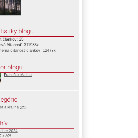
tistiky blogu
t článkov: 25
ová čítanosť: 311933x
merná čítanosť článkov: 12477x
or blogu
František Mathia
egórie
da a krajina
(25)
hív
mber 2024
c 2024