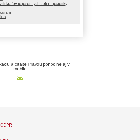
itli kráľovné jesenných dolín – jesienky
rogram
téka
likáciu a čítajte Pravdu pohodlne aj v
mobile
GDPR
c info
.