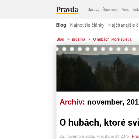
Správy
Športweb
Auto
Kok
Blog
Najnovšie články
Najčítanejšie č
Blog
>
prosilva
>
O hubách, ktoré svietia
Archív:
november, 201
O hubách, ktoré svi
25. novembra 2016, Prečítané 14 237x,
Fra