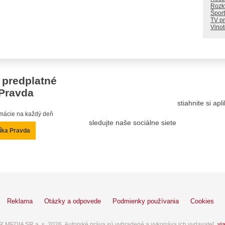
Rozkv
Šport
TV p
Vino
 predplatné
Pravda
stiahnite si ap
ormácie na každý deň
sledujte naše sociálne siete
íka Pravda
Reklama
Otázky a odpovede
Podmienky používania
Cookies
 MEDIA SR a. s. 2026. Autorské práva sú vyhradené a vykonáva ich vydavateľ,
via