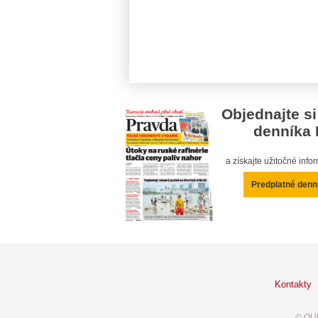
Objednajte si
denníka 
a získajte užitočné inf
Predplatné denn
Kontakty
© OUR