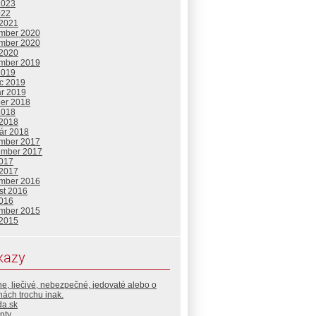
2023
022
 2021
mber 2020
mber 2020
 2020
mber 2019
2019
c 2019
ár 2019
ber 2018
2018
 2018
uár 2018
mber 2017
ember 2017
2017
 2017
mber 2016
st 2016
2016
mber 2015
 2015
kazy
e, liečivé, nebezpečné, jedovaté alebo o
inách trochu inak.
da.sk
pty