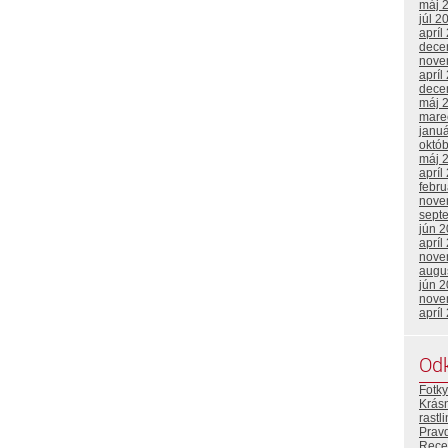
máj 
júl 2
apríl
dece
nove
apríl
dece
máj 
mare
janu
októ
máj 
apríl
febr
nove
sept
jún 
apríl
nove
augu
jún 
nove
apríl
Od
Fotky
Krásn
rastl
Prav
Rece