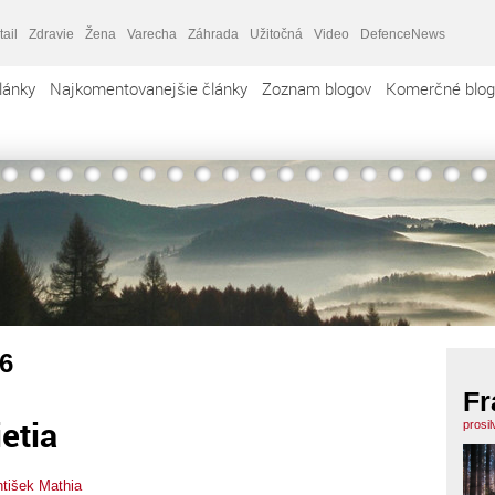
tail
Zdravie
Žena
Varecha
Záhrada
Užitočná
Video
DefenceNews
lánky
Najkomentovanejšie články
Zoznam blogov
Komerčné blog
6
Fr
etia
prosi
ntišek Mathia