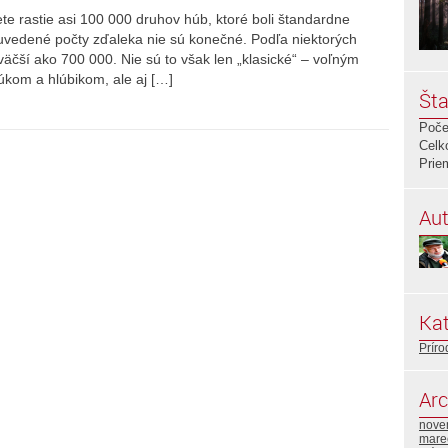
vete rastie asi 100 000 druhov húb, ktoré boli štandardne
vedené počty zďaleka nie sú konečné. Podľa niektorých
äčší ako 700 000. Nie sú to však len „klasické“ – voľným
kom a hlúbikom, ale aj […]
Šta
Poče
Celk
Prie
Aut
Kat
Príro
Arc
nove
mare