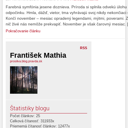
Farebná symfónia jesene doznieva. Príroda si splnila odvekú úlohu s
odpočinku. Hmla, dážď, vietor, tma vyhrávajú svoj nikdy nekončiaci 
Končí november – mesiac opradený legendami, mýtmi, poverami. Zd
nič živé nás nemôže prekvapiť. November je však čarovný mesiac. 
Pokračovanie článku
RSS
František Mathia
prosilva.blog.pravda.sk
Štatistiky blogu
Počet článkov: 25
Celková čítanosť: 311933x
Priemerná čítanosť článkov: 12477x