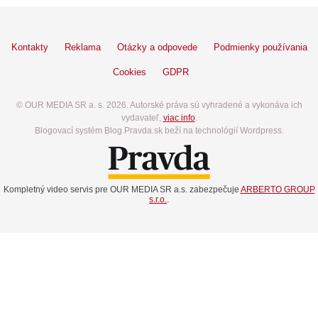
Kontakty
Reklama
Otázky a odpovede
Podmienky používania
Cookies
GDPR
© OUR MEDIA SR a. s. 2026. Autorské práva sú vyhradené a vykonáva ich
vydavateľ,
viac info
.
Blogovací systém Blog.Pravda.sk beží na technológií Wordpress.
Kompletný video servis pre OUR MEDIA SR a.s. zabezpečuje
ARBERTO GROUP
s.r.o.
.