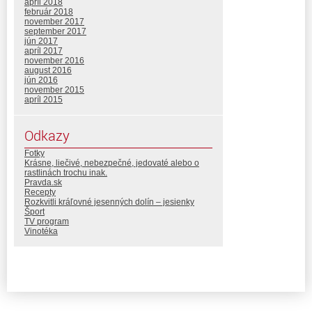
apríl 2018
február 2018
november 2017
september 2017
jún 2017
apríl 2017
november 2016
august 2016
jún 2016
november 2015
apríl 2015
Odkazy
Fotky
Krásne, liečivé, nebezpečné, jedovaté alebo o
rastlinách trochu inak.
Pravda.sk
Recepty
Rozkvitli kráľovné jesenných dolín – jesienky
Šport
TV program
Vinotéka