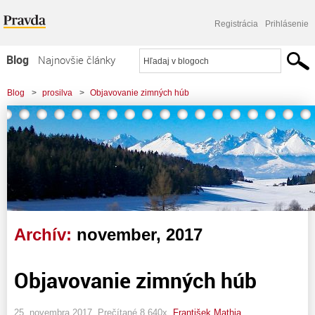
Registrácia
Prihlásenie
Blog
Najnovšie články
Najčítanejšie články
Blog
>
prosilva
>
Objavovanie zimných húb
Najkomentovanejšie články
Zoznam blogov
Komerčné blogy
Archív:
november, 2017
Objavovanie zimných húb
25. novembra 2017, Prečítané 8 640x,
František Mathia