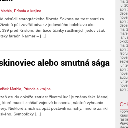
máj 
júl 2
apríl
 Mathia
,
Príroda a krajina
dece
nove
úd odsúdil starogréckeho filozofa Sokrata na trest smrti za
apríl
ivotnú púť zavŕšil odvar z jedovatého bolehlavu ako
dece
máj 
k 399 pred Kristom. Smrtiace účinky rastlinných jedov však
mare
ptský faraón Narmer – […]
janu
októ
máj 
apríl
febr
nove
skinoviec alebo smutná sága
sept
jún 
apríl
nove
augu
jún 
nove
ntišek Mathia
,
Príroda a krajina
apríl
azeň osudu dokáže zatriasť životmi ľudí je známy fakt. Menej
Od
, ktoré museli znášať vojnové besnenia, násilné vyhnanie
ery. Niektoré z nich sa opäť postavili na nohy, mnohé zanikli
Fotky
ského. Symbolický […]
Krásn
rastl
Prav
Rece