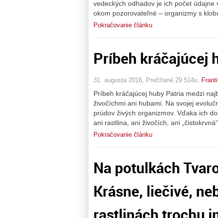
vedeckých odhadov je ich počet údajne v
okom pozorovateľné – organizmy s klobú
Pokračovanie článku
Príbeh kráčajúcej 
31. augusta 2016, Prečítané 29 514x,
Frant
Príbeh kráčajúcej huby Patria medzi najb
živočíchmi ani hubami. Na svojej evoluč
prúdov živých organizmov. Vďaka ich doko
ani rastlina, ani živočích, ani „čistokrvn
Pokračovanie článku
Na potulkách Tvaro
Krásne, liečivé, n
rastlinách trochu i