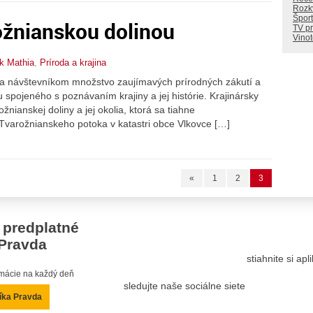
Rozkv
Šport
ožnianskou dolinou
TV p
Vino
ek Mathia
,
Príroda a krajina
 návštevníkom množstvo zaujímavých prírodných zákutí a
spojeného s poznávaním krajiny a jej histórie. Krajinársky
nianskej doliny a jej okolia, ktorá sa tiahne
arožnianskeho potoka v katastri obce Vlkovce […]
«
1
2
3
 predplatné
Pravda
stiahnite si ap
ormácie na každý deň
sledujte naše sociálne siete
íka Pravda