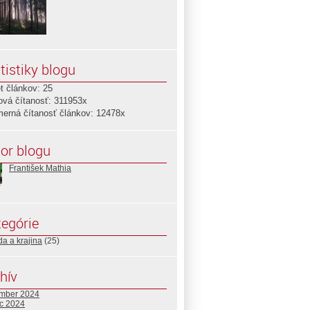
tistiky blogu
t článkov: 25
ová čítanosť: 311953x
merná čítanosť článkov: 12478x
or blogu
František Mathia
egórie
da a krajina
(25)
hív
mber 2024
c 2024