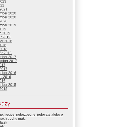
2023
022
 2021
mber 2020
mber 2020
 2020
mber 2019
2019
c 2019
ár 2019
ber 2018
2018
 2018
uár 2018
mber 2017
ember 2017
2017
 2017
mber 2016
st 2016
2016
mber 2015
 2015
kazy
e, liečivé, nebezpečné, jedovaté alebo o
inách trochu inak.
da.sk
pty