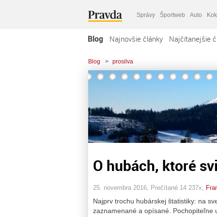
Správy
Športweb
Auto
Kok
Blog
Najnovšie články
Najčítanejšie č
Blog
>
prosilva
O hubách, ktoré svi
25. novembra 2016, Prečítané 14 237x,
Fra
Najprv trochu hubárskej štatistiky: na s
zaznamenané a opísané. Pochopiteľne u