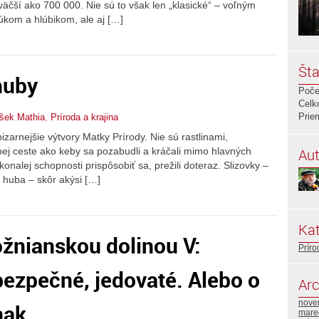
äčší ako 700 000. Nie sú to však len „klasické“ – voľným
kom a hlúbikom, ale aj […]
Šta
huby
Poče
Celk
Prie
išek Mathia
,
Príroda a krajina
izarnejšie výtvory Matky Prírody. Nie sú rastlinami,
Aut
nej ceste ako keby sa pozabudli a kráčali mimo hlavných
nalej schopnosti prispôsobiť sa, prežili doteraz. Slizovky –
á“ huba – skôr akýsi […]
Kat
žnianskou dolinou V:
Príro
ebezpečné, jedovaté. Alebo o
Arc
nove
nak.
mare