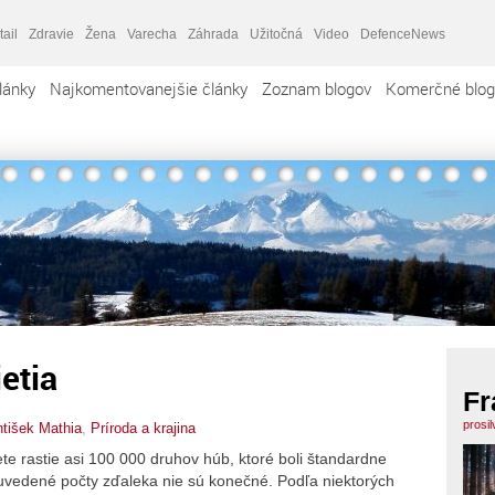
tail
Zdravie
Žena
Varecha
Záhrada
Užitočná
Video
DefenceNews
lánky
Najkomentovanejšie články
Zoznam blogov
Komerčné blog
etia
Fr
prosi
ntišek Mathia
,
Príroda a krajina
vete rastie asi 100 000 druhov húb, ktoré boli štandardne
vedené počty zďaleka nie sú konečné. Podľa niektorých