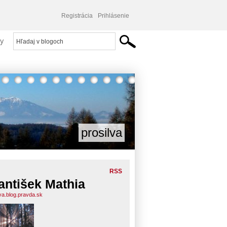
Registrácia
Prihlásenie
y
prosilva
RSS
antišek Mathia
lva.blog.pravda.sk