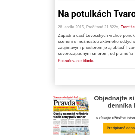
Na potulkách Tvar
28. apríla 2015, Prečítané 21 822x,
Františ
Západná časť Levočských vrchov ponúka
scenérií s možnosťou aktívneho oddychu 
zaujímavým priestorom je aj oblasť Tvarož
severozápadným smerom, od prameňa Tv
Pokračovanie článku
Objednajte si
denníka 
a získajte užitočné inf
Predplatné denn