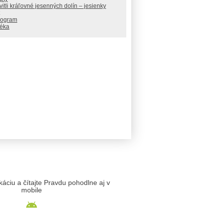
itli kráľovné jesenných dolín – jesienky
rogram
téka
likáciu a čítajte Pravdu pohodlne aj v
mobile