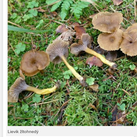
Lievik žltohnedý