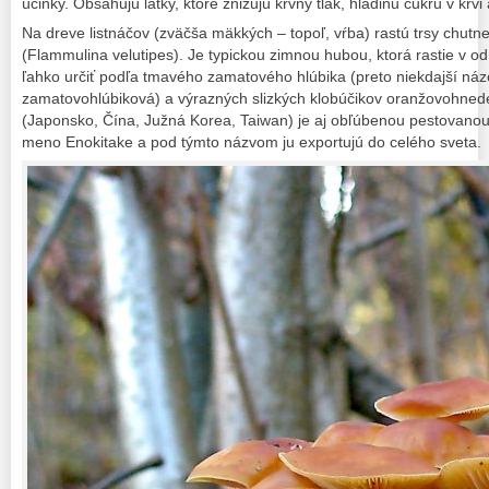
účinky. Obsahujú látky, ktoré znižujú krvný tlak, hladinu cukru v krvi 
Na dreve listnáčov (zväčša mäkkých – topoľ, vŕba) rastú trsy chutn
(Flammulina velutipes). Je typickou zimnou hubou, ktorá rastie v 
ľahko určiť podľa tmavého zamatového hlúbika (preto niekdajší ná
zamatovohlúbiková) a výrazných slizkých klobúčikov oranžovohnedej
(Japonsko, Čína, Južná Korea, Taiwan) je aj obľúbenou pestovanou
meno Enokitake a pod týmto názvom ju exportujú do celého sveta.