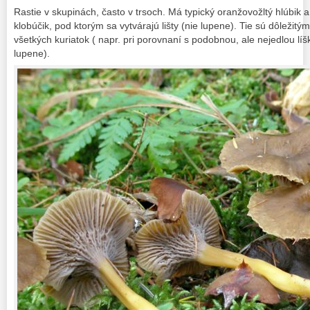
Rastie v skupinách, často v trsoch. Má typický oranžovožltý hlúbik a
klobúčik, pod ktorým sa vytvárajú lišty (nie lupene). Tie sú dôlež
všetkých kuriatok ( napr. pri porovnaní s podobnou, ale nejedlou l
lupene).