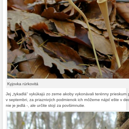
Kyjovka rúrkovitá
Jej „tykadlá“ vykúkajú zo zeme akoby vykonávali terénny prieskum p
v septembri, za priaznivých podmienok ich môžeme nájsť ešte v de
nie je jedlá -, ale určite stojí za povšimnutie.