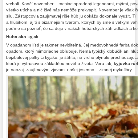
vrcholí. Končí november – mesiac opradený legendami, mýtmi, pov
všetko utícha a nič živé nás nemôže prekvapiť. November je však č
silu. Zástupcovia zaujímavej ríše húb ju dokážu dokonale využiť. Tí 
a hlúbikom, aj tí s bizarnejším tvarom, ktorých by sme s veľkým váha
poďme sa pozrieť, čo sa deje v našich hubárskych záhradkách a ko
Huba ako kyjak
V opadanom lístí je takmer neviditeľná. Jej medovohnedá farba d
opadom, ktorý mimoriadne obľubuje. Nemá typický klobúčik ani hlú
bejzbalovej pálky či kyjaku: je štíhla, na vrchu plynule prechádzajúca
ktorá je výtrusovou základňou nového života. Veru tak,
kyjovka rúr
je naozaj zaujímavým zjavom našej jesenno – zimnej mykoflóry.