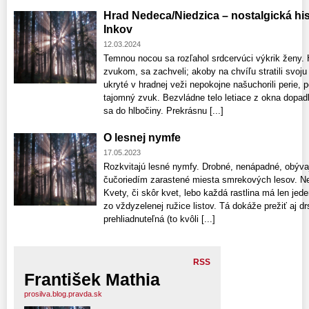
Hrad Nedeca/Niedzica – nostalgická hist
Inkov
12.03.2024
Temnou nocou sa rozľahol srdcervúci výkrik ženy.
zvukom, sa zachveli; akoby na chvíľu stratili svoj
ukryté v hradnej veži nepokojne našuchorili perie, p
tajomný zvuk. Bezvládne telo letiace z okna dopadl
sa do hlbočiny. Prekrásnu [...]
O lesnej nymfe
17.05.2023
Rozkvitajú lesné nymfy. Drobné, nenápadné, obýva
čučoriedím zarastené miesta smrekových lesov. Ne
Kvety, či skôr kvet, lebo každá rastlina má len jed
zo vždyzelenej ružice listov. Tá dokáže prežiť aj 
prehliadnuteľná (to kvôli [...]
RSS
František Mathia
prosilva.blog.pravda.sk