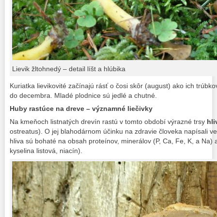
Lievik žltohnedý – detail líšt a hlúbika
Kuriatka lievikovité začínajú rásť o čosi skôr (august) ako ich trúbkov
do decembra. Mladé plodnice sú jedlé a chutné.
Huby rastúce na dreve – významné liečivky
Na kmeňoch listnatých drevín rastú v tomto období výrazné trsy
hli
ostreatus). O jej blahodárnom účinku na zdravie človeka napísali v
hliva sú bohaté na obsah proteínov, minerálov (P, Ca, Fe, K, a Na) a 
kyselina listová, niacín).