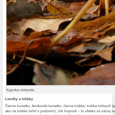
Kyjovka rúrkovitá
Lieviky a trúbky
Čierne kuriatko, lievikovité kuriatko, čierna trúbka, trúbka mŕtvych (
ako na trúbke mŕtvi v podzemí), roh hojnosti – to všetko sú názvy 