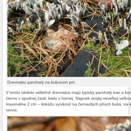
Drevnatec parohatý na bukovom pni
V tomto období viditeľné drevnatce majú typický parohatý tvar a kon
čiernu v spodnej časti, bielu v hornej. Napriek svojej neveľkej veľkos
maximálne 2 cm – dokážu vyniknúť na černastých pňoch buka, na k
vence.