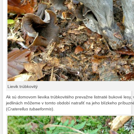
Lievik trúbkovitý
Ak sú domovom lievika trúbkovitého prevažne listnaté bukové lesy, 
jedlinách môžeme v tomto období natrafiť na jeho blízkeho príbuznéh
(
Craterellus tubaeformis
).