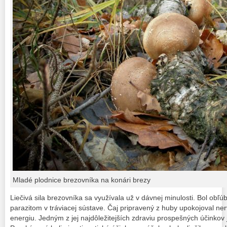
Mladé plodnice brezovníka na konári brezy
Liečivá sila brezovníka sa využívala už v dávnej minulosti. Bol obľ
parazitom v tráviacej sústave. Čaj pripravený z huby upokojoval ner
energiu. Jedným z jej najdôležitejších zdraviu prospešných účinkov 