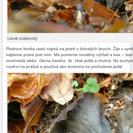
Lievik trúbkovitý
Plodnice lievika rastú najmä na jeseň v listnatých lesoch. Žije v sy
nájdeme práve pod nimi. Má pomerne nevábny vzhľad a tvar – star
sivohnedá alebo čierna handra. Je však jedlá a chutná. Na kuchyns
rozdrví na prášok a používa ako korenina na prichutenie jedál.