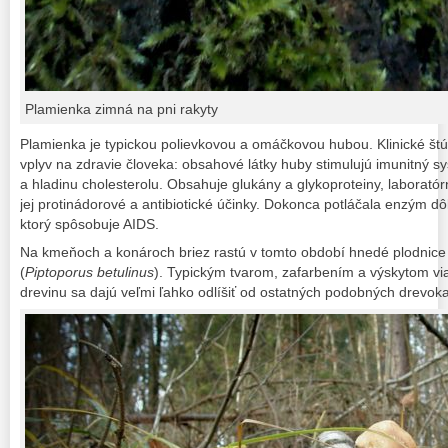
Plamienka zimná na pni rakyty
Plamienka je typickou polievkovou a omáčkovou hubou. Klinické štúdi
vplyv na zdravie človeka: obsahové látky huby stimulujú imunitný sy
a hladinu cholesterolu. Obsahuje glukány a glykoproteiny, laboratór
jej protinádorové a antibiotické účinky. Dokonca potláčala enzým dôl
ktorý spôsobuje AIDS.
Na kmeňoch a konároch briez rastú v tomto období hnedé plodnic
(
Piptoporus betulinus
). Typickým tvarom, zafarbením a výskytom vi
drevinu sa dajú veľmi ľahko odlíšiť od ostatných podobných drevok