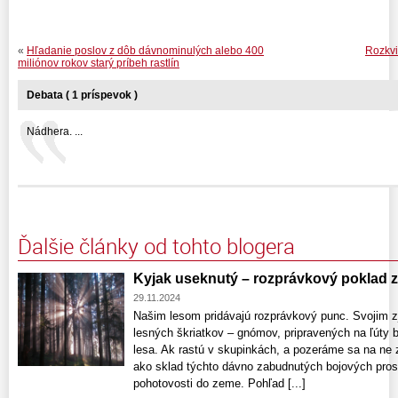
«
Hľadanie poslov z dôb dávnominulých alebo 400
Rozkvi
miliónov rokov starý príbeh rastlín
Debata ( 1 príspevok )
Nádhera. ...
Ďalšie články od tohto blogera
Kyjak useknutý – rozprávkový poklad z
29.11.2024
Našim lesom pridávajú rozprávkový punc. Svojim 
lesných škriatkov – gnómov, pripravených na ľúty 
lesa. Ak rastú v skupinkách, a pozeráme sa na ne 
ako sklad týchto dávno zabudnutých bojových pros
pohotovosti do zeme. Pohľad [...]