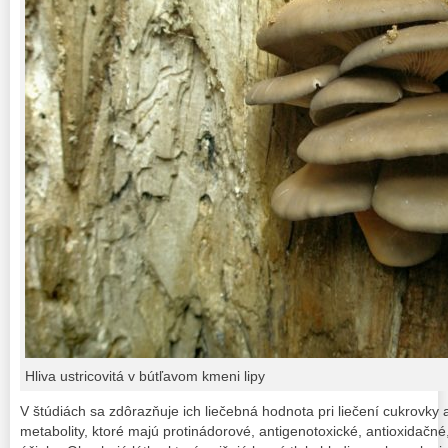
Hliva ustricovitá v bútľavom kmeni lipy
V štúdiách sa zdôrazňuje ich liečebná hodnota pri liečení cukrovky 
metabolity, ktoré majú protinádorové, antigenotoxické, antioxidačné,