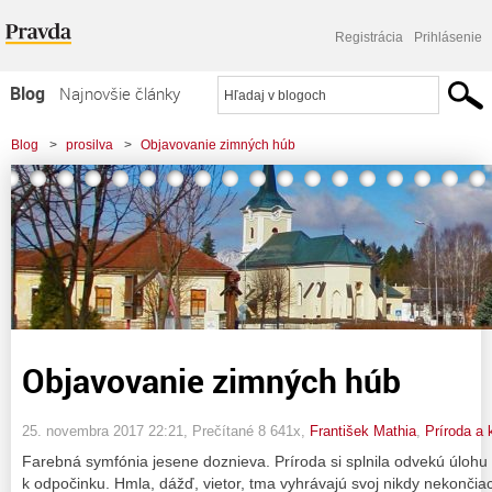
Registrácia
Prihlásenie
Blog
Najnovšie články
Najčítanejšie články
Blog
>
prosilva
>
Objavovanie zimných húb
Najkomentovanejšie články
Zoznam blogov
Komerčné blogy
Objavovanie zimných húb
25. novembra 2017 22:21
, Prečítané 8 641x,
František Mathia
,
Príroda a 
Farebná symfónia jesene doznieva. Príroda si splnila odvekú úlohu 
k odpočinku. Hmla, dážď, vietor, tma vyhrávajú svoj nikdy nekončia