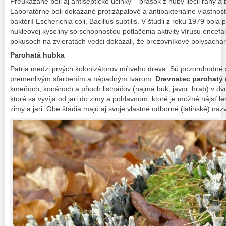
Preukázané boli aj antiseptické účinky – prášok z huby liečil rany a b
Laboratórne boli dokázané protizápalové a antibakteriálne vlastnost
baktérií Escherichia coli, Bacillus subtilis. V štúdii z roku 1979 bol
nukleovej kyseliny so schopnosťou potlačenia aktivity vírusu encefali
pokusoch na zvieratách vedci dokázali, že brezovníkové polysachari
Parohatá hubka
Patria medzi prvých kolonizátorov mŕtveho dreva. Sú pozoruhodné 
premenlivým sfarbením a nápadným tvarom.
Drevnatec parohatý
kmeňoch, konároch a pňoch listnáčov (najmä buk, javor, hrab) v d
ktoré sa vyvíja od jari do zimy a pohlavnom, ktoré je možné nájsť 
zimy a jari. Obe štádia majú aj svoje vlastné odborné (latinské) názv